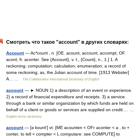
Смотреть что такое "account" в других словарях:
Account
— Ac*count , n. [OE. acount, account, accompt, OF.
acont, fr. aconter. See {Account}, v. t., {Count}, n., 1.] 1. A
reckoning; computation; calculation; enumeration; a record of
some reckoning; as, the Julian account of time. [1913 Webster]
A… …
The Collaborative International Dictionary of English
account
— ► NOUN 1) a description of an event or experience.
2) a record of financial expenditure and receipts. 3) a service
through a bank or similar organization by which funds are held on
behalf of a client or goods or services are supplied on credit.… …
English terms dictionary
account
— [ə kount′] vt. [ME acounten < OFr aconter < a , to +
conter, to tell < compter < L computare: see COMPUTE] to