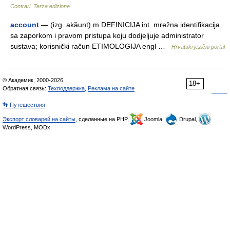
Contrari. Terza edizione
account
— (izg. akȁunt) m DEFINICIJA int. mrežna identifikacija
sa zaporkom i pravom pristupa koju dodjeljuje administrator
sustava; korisnički račun ETIMOLOGIJA engl …
Hrvatski jezični portal
© Академик, 2000-2026
18+
Обратная связь:
Техподдержка
,
Реклама на сайте
👣 Путешествия
Экспорт словарей на сайты
, сделанные на PHP,
Joomla,
Drupal,
WordPress, MODx.