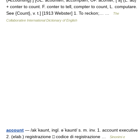
{Accounting}.] [OE. acounten, accompten, OF. aconter, [ a] (L. ad)
+ conter to count. F. conter to tell, compter to count, L. computare.
See {Count}, v. t.] [1913 Webster] 1. To reckon;… …
The
Collaborative International Dictionary of English
account
— /akˈkaunt, ingl. əˈkaunt/ s. m. inv. 1. account executive
2. (elab.) registrazione □ codice di registrazione …
Sinonimi e