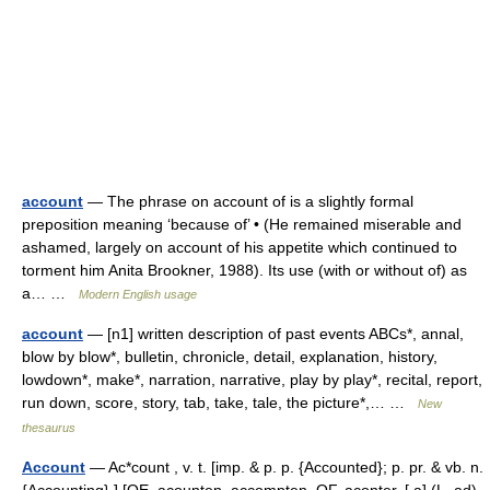
account
— The phrase on account of is a slightly formal
preposition meaning ‘because of’ • (He remained miserable and
ashamed, largely on account of his appetite which continued to
torment him Anita Brookner, 1988). Its use (with or without of) as
a… …
Modern English usage
account
— [n1] written description of past events ABCs*, annal,
blow by blow*, bulletin, chronicle, detail, explanation, history,
lowdown*, make*, narration, narrative, play by play*, recital, report,
run down, score, story, tab, take, tale, the picture*,… …
New
thesaurus
Account
— Ac*count , v. t. [imp. & p. p. {Accounted}; p. pr. & vb. n.